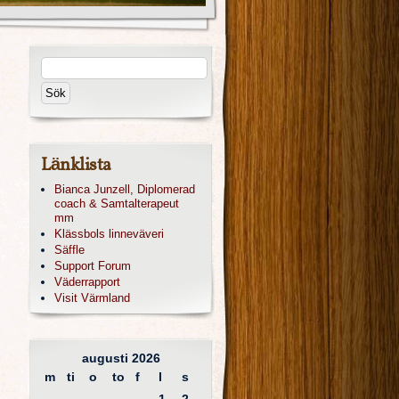
Länklista
Bianca Junzell, Diplomerad
coach & Samtalterapeut
mm
Klässbols linneväveri
Säffle
Support Forum
Väderrapport
Visit Värmland
augusti 2026
m
ti
o
to
f
l
s