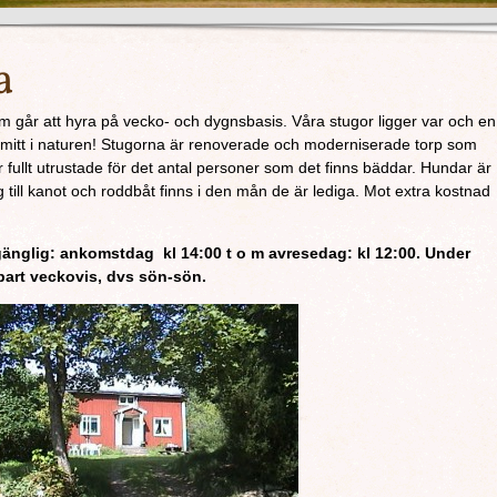
a
om går att hyra på vecko- och dygnsbasis. Våra stugor ligger var och en
ilar, mitt i naturen! Stugorna är renoverade och moderniserade torp som
r fullt utrustade för det antal personer som det finns bäddar. Hundar är
g till kanot och roddbåt finns i den mån de är lediga. Mot extra kostnad
gänglig: ankomstdag kl 14:00 t o m avresedag: kl 12:00. Under
art veckovis, dvs sön-sön.