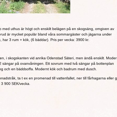
 Torp med uthus är högt och enskilt belägen på en skogsäng, omgiven av
erud är mycket populär bland våra sommargäster och jägarna under
, har 3 rum + kök, (6 bäddar)
.
Pris per vecka: 3900 kr.
alen, i skogskanten vid anrika Odenstad Säteri, men ändå enskilt. Mode
 2 sängar på ovanvåningen. Ett sovrum med två sängar på bottenplan
ng och en bäddsoffa. Modernt kök och badrum med dusch.
dstråk, ta t ex en promenad till vattenfallet, ner till fårhagarna eller 
 3 900 SEK/vecka.