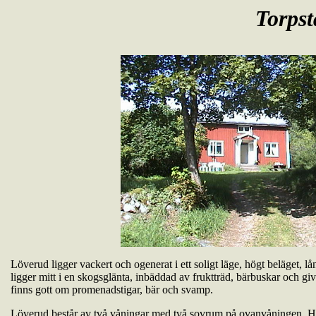
Torpst
Löverud ligger vackert och ogenerat i ett soligt läge, högt beläget, l
ligger mitt i en skogsglänta, inbäddad av fruktträd, bärbuskar och giv
finns gott om promenadstigar, bär och svamp.
Löverud består av två våningar med två sovrum på ovanvåningen. H