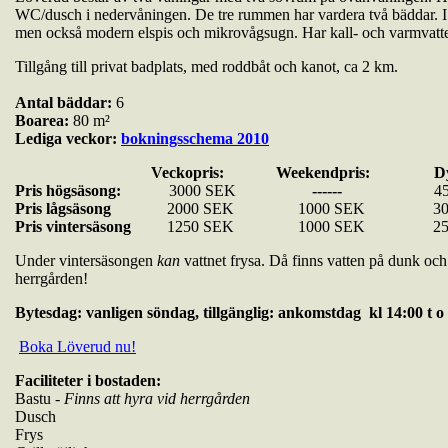
WC/dusch i nedervåningen. De tre rummen har vardera två bäddar. I 
men också modern elspis och mikrovågsugn. Har kall- och varmvatt
Tillgång till privat badplats, med roddbåt och kanot, ca 2 km.
Antal bäddar:
6
Boarea:
80 m²
Lediga veckor:
bokningsschema 2010
Veckopris: Weekendpris: Dygn
Pris högsäsong:
3000 SEK
------
4
Pris lågsäsong
2000 SEK 1000 SEK 300
Pris vintersäsong
1250 SEK 1000 SEK 250
Under vintersäsongen
kan
vattnet frysa. Då finns vatten på dunk och
herrgården!
Bytesdag: vanligen söndag, tillgänglig: ankomstdag kl 14:00 t o
Boka Löverud nu!
Faciliteter i bostaden:
Bastu -
Finns att hyra vid herrgården
Dusch
Frys